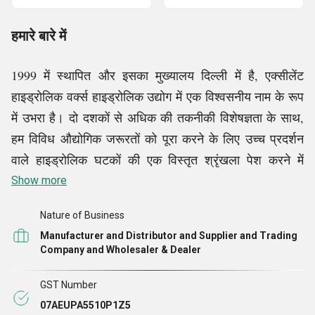
हमारे बारे में
1999 में स्थापित और इसका मुख्यालय दिल्ली में है, एक्सीलेंट
हाइड्रोलिक वर्क्स हाइड्रोलिक उद्योग में एक विश्वसनीय नाम के रूप
में उभरा है। दो दशकों से अधिक की तकनीकी विशेषज्ञता के साथ,
हम विविध औद्योगिक जरूरतों को पूरा करने के लिए उच्च प्रदर्शन
वाले हाइड्रोलिक घटकों की एक विस्तृत श्रृंखला पेश करने में
विशेषज्ञ हैं। हमारी कंपनी वास्तविक दुनिया के अनुप्रयोगों के अनुरूप
Show more
विश्वसनीय, कुशल और टिकाऊ समाधान देने की प्रतिबद्धता से
Nature of Business
प्रेरित
है।
Manufacturer and Distributor and Supplier and Trading
Company and Wholesaler & Dealer
हम हाइड्रोलिक उत्पादों के व्यापक चयन के विश्वसनीय निर्माता,
व्यापारी, थोक व्यापारी और आपूर्तिकर्ता हैं। हमारी सूची में डैनफॉस
GST Number
ऑर्बिटल मोटर, डैनफॉस ओएमटी हाइड्रोलिक मोटर, कैटरपिलर
07AEUPA5510P1Z5