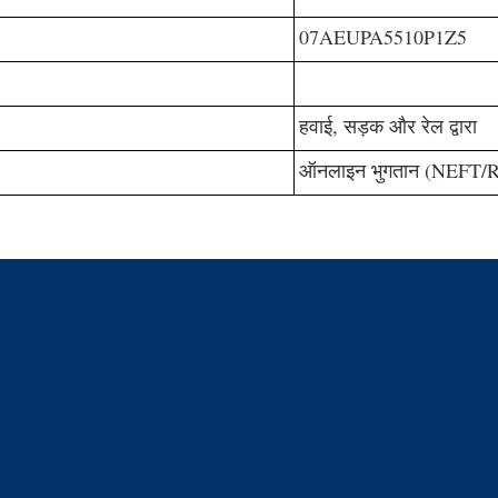
07AEUPA5510P1Z5
हवाई, सड़क और रेल द्वारा
ऑनलाइन भुगतान (NEFT